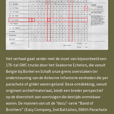
Expand
Our pricing
child
menu
Expand
Legal Information
child
menu
Partners, References, Suppliers & external Links
Het verhaal gaat verder met de inzet van bijvoorbeeld een
176-tal GMC trucks door het Seaborne Echelon, die vanuit
België bij Borkel en Schaft onze grens overstaken ter
ondersteuning van de Airborne Infanterie eenheden die per
parachute of glider waren geland. Deze ontdekking, vanuit
origineel archiefmateriaal, biedt een breder perspectief
op de diversiteit aan voertuigen die destijds onmisbaar
waren. De mannen van uit de “docu”-serie “Band of
Brothers” (Easy Company, 2nd Battalion, 506th Parachute