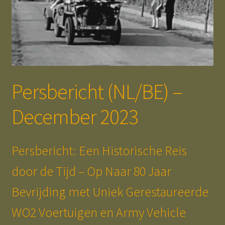
menu
Expand
Press Release – January 2024
child
menu
Expand
Press Release – December 2023
child
menu
Persbericht (NL/BE) – December 2023
Persbericht (NL/BE) –
Expand
Press Release – November 2023
child
December 2023
menu
Expand
AVM Webshop
child
menu
AVM Merchandising Shop
Persbericht: Een Historische Reis
door de Tijd – Op Naar 80 Jaar
Expand
Mission, Vision & Strategy
child
Bevrijding met Uniek Gerestaureerde
menu
Expand
Project Samples
WO2 Voertuigen en Army Vehicle
child
menu
Expand