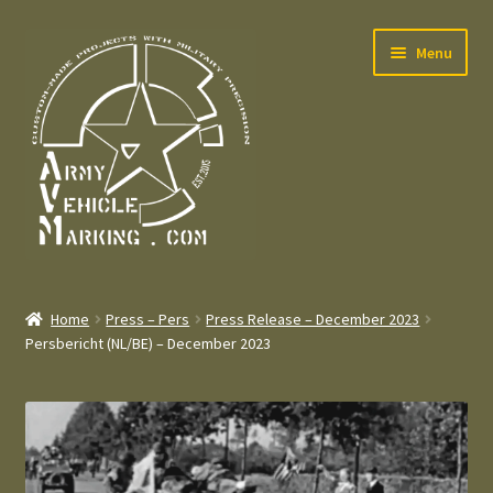
Skip
Skip
Menu
to
to
navigation
content
Home
Home
Press – Pers
Press Release – December 2023
Expand
Persbericht (NL/BE) – December 2023
Welcome
child
menu
Expand
Contact
child
menu
Expand
Press – Pers
child