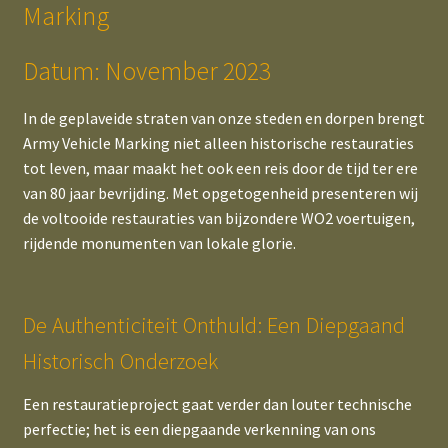
WWII in Colour
Marking
child
menu
AR 850-5 (1942-1944)
Datum: November 2023
Expand
All American
In de geplaveide straten van onze steden en dorpen brengt
child
Army Vehicle Marking niet alleen historische restauraties
menu
Expand
All Commonwealth
tot leven, maar maakt het ook een reis door de tijd ter ere
child
van 80 jaar bevrijding. Met opgetogenheid presenteren wij
menu
Expand
All Dodge
de voltooide restauraties van bijzondere WO2 voertuigen,
child
rijdende monumenten van lokale glorie.
menu
All Dutch
Expand
Bridge Classification Signs
De Authenticiteit Onthuld: Een Diepgaand
child
Historisch Onderzoek
menu
Expand
Navigating Tons, LBS & CWT
child
Een restauratieproject gaat verder dan louter technische
menu
LBS to TON / CWT Converter
perfectie; het is een diepgaande verkenning van ons