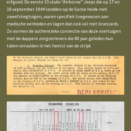
erfgoed. De eerste 33 stuks “Airborne” Jeeps die op 17 en
18 september 1944 landden op de Sonse heide met
CUFT & SQFT Converter
zweefvliegtuigen, waren specifiek toegewezen aan
Expand
medische eenheden en lagen dan ook vol met brancards.
POM markings (US/UK/GB)
child
Ze vormen de authentieke connectie van deze voertuigen
menu
met de dappere zorgverleners die 80 jaar geleden hun
The WWII Allied & U.S. Star
taken vervulden in het heetst van de strijd.
TM 9-2800 Standard Military Motor Vehicles
Bonnet/Hood Estimator for Jeep
The Dynamic WWII Army Number Estimator
Expand
The Power of Typography
child
menu
Expand
Our lead time
child
menu