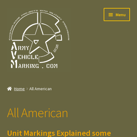
Skip
Skip
Menu
to
to
navigation
content
Home
Home
All American
Expand
Welcome
child
All American
menu
Expand
Contact
child
menu
Expand
Press – Pers
Unit Markings Explained some
child