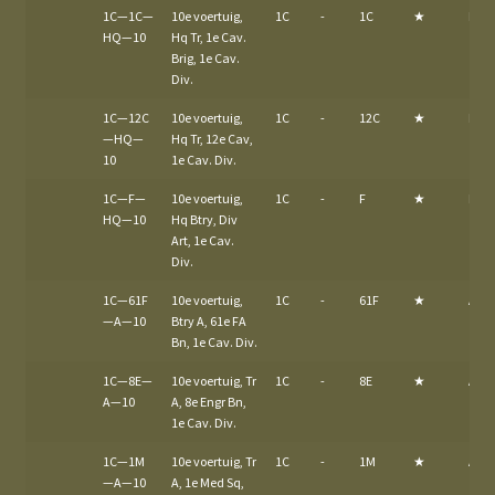
1C—1C—
10e voertuig,
1C
-
1C
★
HQ
HQ—10
Hq Tr, 1e Cav.
Brig, 1e Cav.
Div.
1C—12C
10e voertuig,
1C
-
12C
★
HQ
—HQ—
Hq Tr, 12e Cav,
10
1e Cav. Div.
1C—F—
10e voertuig,
1C
-
F
★
HQ
HQ—10
Hq Btry, Div
Art, 1e Cav.
Div.
1C—61F
10e voertuig,
1C
-
61F
★
A
—A—10
Btry A, 61e FA
Bn, 1e Cav. Div.
1C—8E—
10e voertuig, Tr
1C
-
8E
★
A
A—10
A, 8e Engr Bn,
1e Cav. Div.
1C—1M
10e voertuig, Tr
1C
-
1M
★
A
—A—10
A, 1e Med Sq,