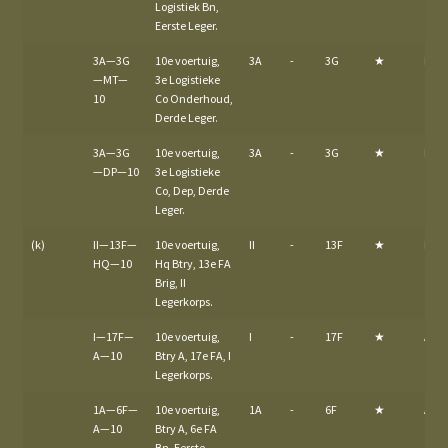
Logistiek Bn,
Eerste Leger.
3A—3G
10e voertuig,
3A
-
3G
★
MT
—MT—
3e Logistieke
10
Co Onderhoud,
Derde Leger.
3A—3G
10e voertuig,
3A
-
3G
★
DP
—DP—10
3e Logistieke
Co, Dep, Derde
Leger.
(k)
II—13F—
10e voertuig,
II
-
13F
★
HQ
HQ—10
Hq Btry, 13e FA
Brig, II
Legerkorps.
I—17F—
10e voertuig,
I
-
17F
★
A
A—10
Btry A, 17e FA, I
Legerkorps.
1A—6F—
10e voertuig,
1A
-
6F
★
A
A—10
Btry A, 6e FA
Bn, Eerste