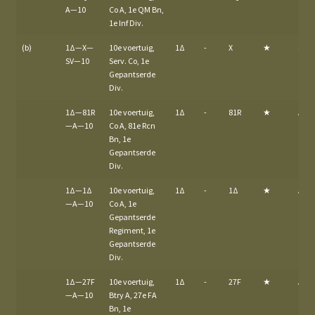
A—10
Co A, 1e QM Bn,
1e Inf Div.
(b)
1Δ—X—
10e voertuig,
1Δ
-
X
★
SV
SV—10
Serv. Co, 1e
Gepantserde
Div.
1Δ—81R
10e voertuig,
1Δ
-
81R
★
A
—A—10
Co A, 81e Rcn
Bn, 1e
Gepantserde
Div.
1Δ—1Δ
10e voertuig,
1Δ
-
1Δ
★
A
—A—10
Co A, 1e
Gepantserde
Regiment, 1e
Gepantserde
Div.
1Δ—27F
10e voertuig,
1Δ
-
27F
★
A
—A—10
Btry A, 27e FA
Bn, 1e