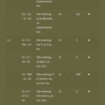
Gepantserde
Div.
1Δ—1Q
10e voertuig,
1Δ
-
1Q
★
A
—A—10
Co A, Bevo Bn,
1e
Gepantserde
Div.
(c)
1C—X—
10e voertuig,
1C
-
X
★
HQ
HQ—10
Hq Tr, 1e Cav.
Div.
1C—X—
10e voertuig,
1C
-
X
★
1S
1S—10
1e Sig Tr, 1e
Cav. Div.
1C—91R
10e voertuig, Tr
1C
-
91R
★
A
—A—10
A, 91e Rcn Sq,
1e Cav. Div.
1C—X—
10e voertuig,
1C
-
X
★
27-
27-O—
27e Ord Co, 1e
10
Cav. Div.