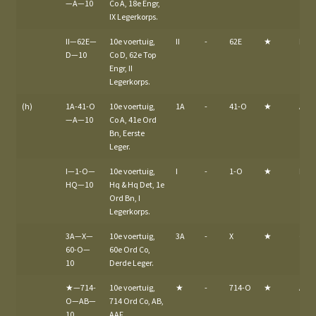
—A—10
Co A, 18e Engr,
IX Legerkorps.
II—62E—
10e voertuig,
II
-
62E
★
D
D—10
Co D, 62e Top
Engr, II
Legerkorps.
(h)
1A-41-O
10e voertuig,
1A
-
41-O
★
A
—A—10
Co A, 41e Ord
Bn, Eerste
Leger.
I—1-O—
10e voertuig,
I
-
1-O
★
HQ
HQ—10
Hq & Hq Det, 1e
Ord Bn, I
Legerkorps.
3A—X—
10e voertuig,
3A
-
X
★
60-
60-O—
60e Ord Co,
10
Derde Leger.
★—714-
10e voertuig,
★
-
714-O
★
AB
O—AB—
714 Ord Co, AB,
10
AAF.