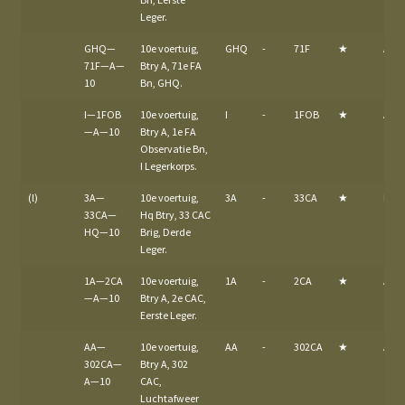
Leger.
GHQ—
10e voertuig,
GHQ
-
71F
★
A
71F—A—
Btry A, 71e FA
10
Bn, GHQ.
I—1FOB
10e voertuig,
I
-
1FOB
★
A
—A—10
Btry A, 1e FA
Observatie Bn,
I Legerkorps.
(l)
3A—
10e voertuig,
3A
-
33CA
★
HQ
33CA—
Hq Btry, 33 CAC
HQ—10
Brig, Derde
Leger.
1A—2CA
10e voertuig,
1A
-
2CA
★
A
—A—10
Btry A, 2e CAC,
Eerste Leger.
AA—
10e voertuig,
AA
-
302CA
★
A
302CA—
Btry A, 302
A—10
CAC,
Luchtafweer