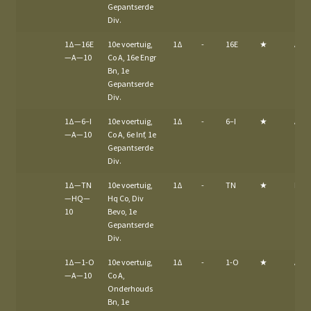
Gepantserde
Div.
1Δ—16E
10e voertuig,
1Δ
-
16E
★
A
—A—10
Co A, 16e Engr
Bn, 1e
Gepantserde
Div.
1Δ—6–I
10e voertuig,
1Δ
-
6–I
★
A
—A—10
Co A, 6e Inf, 1e
Gepantserde
Div.
1Δ—TN
10e voertuig,
1Δ
-
TN
★
HQ
—HQ—
Hq Co, Div
10
Bevo, 1e
Gepantserde
Div.
1Δ—1-O
10e voertuig,
1Δ
-
1-O
★
A
—A—10
Co A,
Onderhouds
Bn, 1e