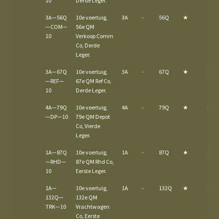
10
Derde Leger.
3A—56Q
10e voertuig,
3A
-
56Q
★
CO
—COM—
56e QM
10
Verkoop Comm
Co, Derde
Leger.
3A—67Q
10e voertuig,
3A
-
67Q
★
REF
—REF—
67e QM Ref Co,
10
Derde Leger.
4A—79Q
10e voertuig,
4A
-
79Q
★
DP
—DP—10
79e QM Depot
Co, Vierde
Leger.
1A—87Q
10e voertuig,
1A
-
87Q
★
RHD
—RHD—
87e QM Rhd Co,
10
Eerste Leger.
1A—
10e voertuig,
1A
-
132Q
★
TRK
132Q—
132e QM
TRK—10
Vrachtwagen
Co, Eerste