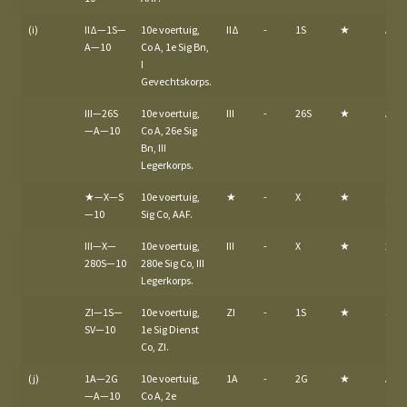
(i)
IIΔ—1S—
10e voertuig,
IIΔ
-
1S
★
A
A—10
Co A, 1e Sig Bn,
I
Gevechtskorps.
III—26S
10e voertuig,
III
-
26S
★
A
—A—10
Co A, 26e Sig
Bn, III
Legerkorps.
★—X—S
10e voertuig,
★
-
X
★
S
—10
Sig Co, AAF.
III—X—
10e voertuig,
III
-
X
★
280S
280S—10
280e Sig Co, III
Legerkorps.
ZI—1S—
10e voertuig,
ZI
-
1S
★
SV
SV—10
1e Sig Dienst
Co, ZI.
(j)
1A—2G
10e voertuig,
1A
-
2G
★
A
—A—10
Co A, 2e