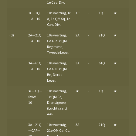
1e Cav. Div.
1C—1Q
10e voertuig, Tr
1C
-
1Q
★
A
—A—10
A, 1e QM Sq, 1e
Cav. Div.
(d)
2A—21Q
10e voertuig,
2A
-
21Q
★
A
—A—10
Co A, 21e QM
Regiment,
Tweede Leger.
3A—61Q
10e voertuig,
3A
-
61Q
★
A
—A—10
Co A, 61e QM
Bn, Derde
Leger.
★—1Q—
10e voertuig,
★
-
1Q
★
SVA
SVAV—
1e QM Co,
10
Dienstgroep,
(Luchtvaart)
AAF.
3A—21Q
10e voertuig,
3A
-
21Q
★
CAR
—CAR—
21e QM Car Co,