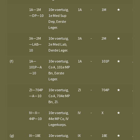
1A—1M
10e voertuig,
1A
-
1M
★
DP
—DP—10
1e Med Sup
Dep, Eerste
Leger.
3A—2M
10e voertuig,
3A
-
2M
★
LAB
—LAB—
2e Med Lab,
10
Derde Leger.
(f)
1A—
10e voertuig,
1A
-
101P
★
A
101P—A
Co A, 101e MP
—10
Bn, Eerste
Leger.
ZI—704P
10e voertuig,
ZI
-
704P
★
A
—A—10
Co A, 704e MP
Bn, ZI.
IV—X—
10e voertuig,
IV
-
X
★
44P
44P—10
44e MP Co, IV
Legerkorps.
(g)
IX—18E
10e voertuig,
IX
-
18E
★
A