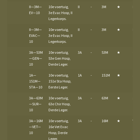
II—3M—
10e voertuig,
II
-
3M
★
EV
EV—10
3e Evac Hosp, II
Legerkorps.
II—3M—
10e voertuig,
II
-
3M
★
EVA
EVAC—
3e Evac Hosp, II
10
Legerkorps.
3A—53M
10e voertuig,
3A
-
53M
★
GEN
—GEN—
53e Gen Hosp,
10
Derde Leger.
1A—
10e voertuig,
1A
-
151M
★
STA
151M—
151e Sta Hosp,
STA—10
Eerste Leger.
3A—63M
10e voertuig,
3A
-
63M
★
SUR
—SUR—
63e Chir Hosp,
10
Derde Leger.
3A—16M
10e voertuig,
3A
-
16M
★
VET
—VET—
16e Vet Evac
10
Hosp, Derde
Leger.