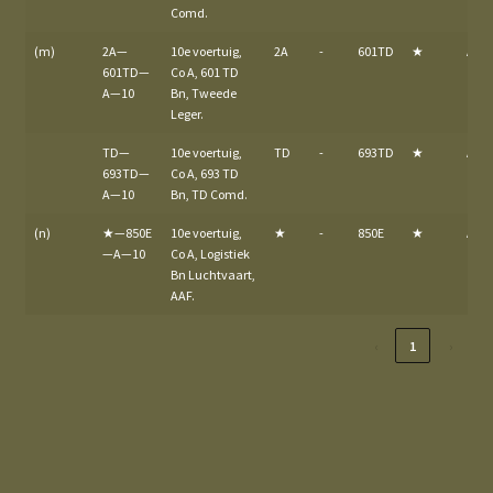
Comd.
(m)
2A—
10e voertuig,
2A
-
601TD
★
A
601TD—
Co A, 601 TD
A—10
Bn, Tweede
Leger.
TD—
10e voertuig,
TD
-
693TD
★
A
693TD—
Co A, 693 TD
A—10
Bn, TD Comd.
(n)
★—850E
10e voertuig,
★
-
850E
★
A
—A—10
Co A, Logistiek
Bn Luchtvaart,
AAF.
‹
1
›