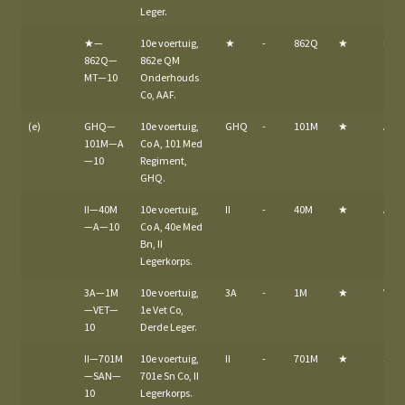
Leger.
★—
10e voertuig,
★
-
862Q
★
MT
862Q—
862e QM
MT—10
Onderhouds
Co, AAF.
(e)
GHQ—
10e voertuig,
GHQ
-
101M
★
A
101M—A
Co A, 101 Med
—10
Regiment,
GHQ.
II—40M
10e voertuig,
II
-
40M
★
A
—A—10
Co A, 40e Med
Bn, II
Legerkorps.
3A—1M
10e voertuig,
3A
-
1M
★
VET
—VET—
1e Vet Co,
10
Derde Leger.
II—701M
10e voertuig,
II
-
701M
★
SAN
—SAN—
701e Sn Co, II
10
Legerkorps.