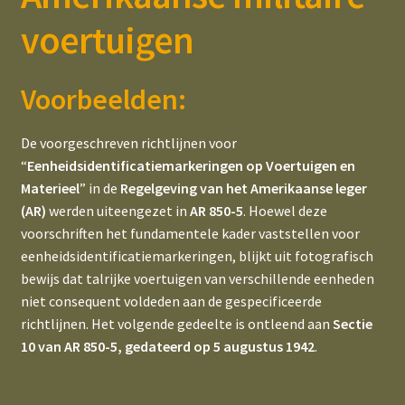
WWII Unit Identification Markings for U.S. Military
child
Vehicles
voertuigen
menu
Expand
WWII USA VEH Markings – Examples Only
child
Voorbeelden:
menu
WWII USA Voertuigmarkeringen – Voorbeelden
(NL/BE)
De voorgeschreven richtlijnen voor
“
Eenheidsidentificatiemarkeringen op Voertuigen en
Expand
Materieel
” in de
Regelgeving van het Amerikaanse leger
All Commonwealth
child
(AR)
werden uiteengezet in
AR 850-5
. Hoewel deze
menu
voorschriften het fundamentele kader vaststellen voor
Expand
All Dodge
eenheidsidentificatiemarkeringen, blijkt uit fotografisch
child
bewijs dat talrijke voertuigen van verschillende eenheden
menu
All Dutch
niet consequent voldeden aan de gespecificeerde
richtlijnen. Het volgende gedeelte is ontleend aan
Sectie
Expand
Bridge Classification Signs
10 van AR 850-5, gedateerd op 5 augustus 1942
.
child
menu
Expand
Navigating Tons, LBS & CWT
child